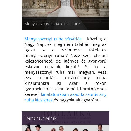
Menyasszonyi ruha kollekciónk
Menyasszonyi ruha vásárlás
... Közeleg a
Nagy Nap, és még nem találtad meg az
igazit – a Számodra tökéletes
menyasszonyi ruhát? Nézz szét olcsón
kölcsönözhető, de igényes és gyönyörű
esküvői ruháink között! S ha a
menyasszonyi ruha már megvan, vess
egy pillantást koszorúslány ruha
kínálatunkra is! Akár a rokon
gyermekeknek, akár felnőtt barátnőidnek
keresel,
kínálatunkban akad koszorúslány
ruha kicsiknek
és nagyoknak egyaránt.
Táncruháink