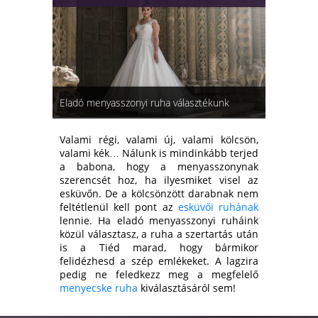
Eladó menyasszonyi ruha választékunk
Valami régi, valami új, valami kölcsön,
valami kék… Nálunk is mindinkább terjed
a babona, hogy a menyasszonynak
szerencsét hoz, ha ilyesmiket visel az
esküvőn. De a kölcsönzött darabnak nem
feltétlenül kell pont az
esküvői ruhának
lennie. Ha eladó menyasszonyi ruháink
közül választasz, a ruha a szertartás után
is a Tiéd marad, hogy bármikor
felidézhesd a szép emlékeket. A lagzira
pedig ne feledkezz meg a megfelelő
menyecske ruha
kiválasztásáról sem!