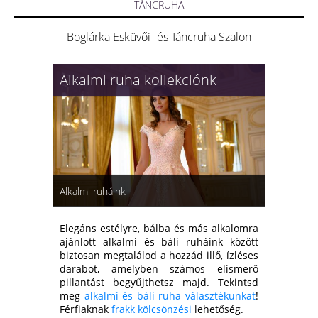
TÁNCRUHA
Boglárka Esküvői- és Táncruha Szalon
Alkalmi ruha kollekciónk
Alkalmi ruháink
Elegáns estélyre, bálba és más alkalomra
ajánlott alkalmi és báli ruháink között
biztosan megtalálod a hozzád illő, ízléses
darabot, amelyben számos elismerő
pillantást begyűjthetsz majd. Tekintsd
meg
alkalmi és báli ruha választékunkat
!
Férfiaknak
frakk kölcsönzési
lehetőség.