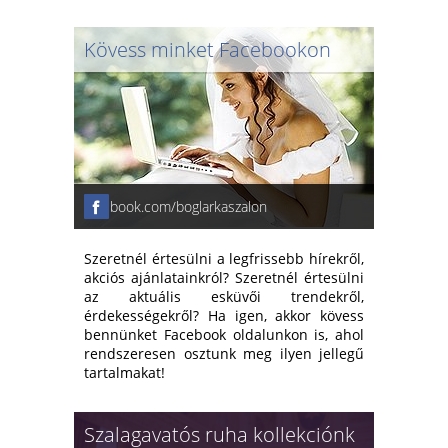
Kövess minket Facebookon
facebook.com/boglarkaszalon
Szeretnél értesülni a legfrissebb hírekről,
akciós ajánlatainkról? Szeretnél értesülni
az aktuális esküvői trendekről,
érdekességekről? Ha igen, akkor kövess
bennünket Facebook oldalunkon is, ahol
rendszeresen osztunk meg ilyen jellegű
tartalmakat!
Szalagavatós ruha kollekciónk