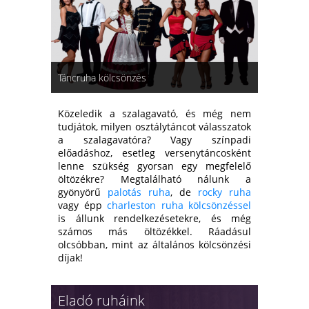
Táncruha kölcsönzés
Közeledik a szalagavató, és még nem
tudjátok, milyen osztálytáncot válasszatok
a szalagavatóra? Vagy színpadi
előadáshoz, esetleg versenytáncosként
lenne szükség gyorsan egy megfelelő
öltözékre? Megtalálható nálunk a
gyönyörű
palotás ruha
, de
rocky ruha
vagy épp
charleston ruha kölcsönzéssel
is állunk rendelkezésetekre, és még
számos más öltözékkel. Ráadásul
olcsóbban, mint az általános kölcsönzési
díjak!
Eladó ruháink