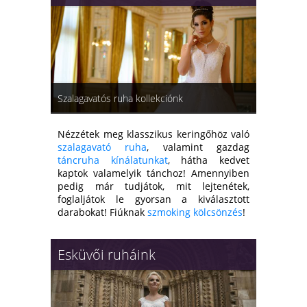
Szalagavatós ruha kollekciónk
Nézzétek meg klasszikus keringőhöz való
szalagavató ruha
, valamint gazdag
táncruha kínálatunkat
, hátha kedvet
kaptok valamelyik tánchoz! Amennyiben
pedig már tudjátok, mit lejtenétek,
foglaljátok le gyorsan a kiválasztott
darabokat! Fiúknak
szmoking kölcsönzés
!
Esküvői ruháink