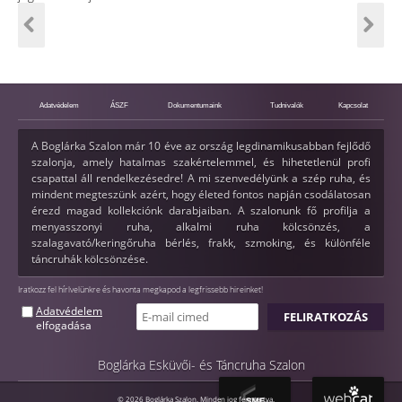
Adatvédelem
ÁSZF
Dokumentumaink
Tudnivalók
Kapcsolat
A Boglárka Szalon már 10 éve az ország legdinamikusabban fejlődő
szalonja, amely hatalmas szakértelemmel, és hihetetlenül profi
csapattal áll rendelkezésedre! A mi szenvedélyünk a szép ruha, és
mindent megteszünk azért, hogy életed fontos napján csodálatosan
érezd magad kollekciónk darabjaiban. A szalonunk fő profilja a
menyasszonyi ruha, alkalmi ruha kölcsönzés, a
szalagavató/keringőruha bérlés, frakk, szmoking, és különféle
táncruhák kölcsönzése.
Iratkozz fel hírlvelünkre és havonta megkapod a legfrissebb hireinket!
Adatvédelem
elfogadása
Boglárka Esküvői- és Táncruha Szalon
© 2026 Boglárka Szalon. Minden jog fenntartva.