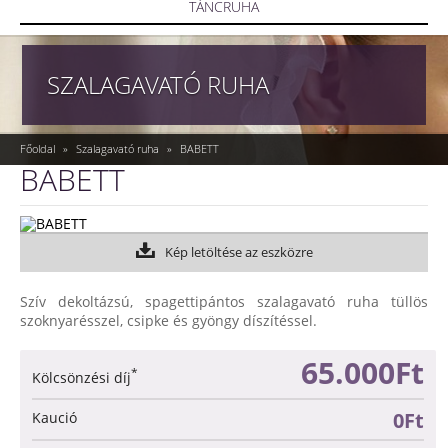
TÁNCRUHA
SZALAGAVATÓ RUHA
Főoldal
»
Szalagavató ruha
»
BABETT
BABETT
Kép letöltése az eszközre
Szív dekoltázsú, spagettipántos szalagavató ruha tüllös
szoknyarésszel, csipke és gyöngy díszítéssel.
65.000Ft
*
Kölcsönzési díj
0Ft
Kaució