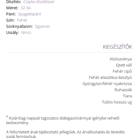
Díszítés:
Csipke díszítéssel
Méret:
32-34
Pánt:
Spagettipánt
Szín:
Fehér
Szoknyafazon:
Egyenes
Uszály:
Nincs
KIEGÉSZÍTŐK
Alsószoknya
Ejtett váll
Fehér cipő
Fehér elasztikus kesztyű
Gyöngysor/fehér nyakrózsa
Ruhazsák
Tiara
Tüllös hosszú ujj
*
Kizárólag nappali tagozatos diákigazolvánnyal igénybe vehető
kedvezmény.
A feltüntetett árak tájékoztató jellegűek. Az árváltoztatás és tévedés
jogát fenntartjuk.