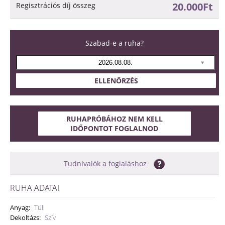
20.000Ft
Regisztrációs díj összeg
Szabad-e a ruha?
ELLENŐRZÉS
RUHAPRÓBÁHOZ NEM KELL
IDŐPONTOT FOGLALNOD
Tudnivalók a foglaláshoz
RUHA ADATAI
Anyag:
Tüll
Dekoltázs:
Szív